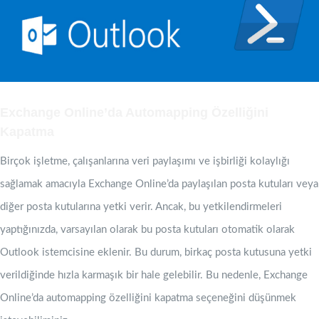
Exchange Online’da Automapping Özelliğini
Kapatma
Birçok işletme, çalışanlarına veri paylaşımı ve işbirliği kolaylığı
sağlamak amacıyla Exchange Online’da paylaşılan posta kutuları veya
diğer posta kutularına yetki verir. Ancak, bu yetkilendirmeleri
yaptığınızda, varsayılan olarak bu posta kutuları otomatik olarak
Outlook istemcisine eklenir. Bu durum, birkaç posta kutusuna yetki
verildiğinde hızla karmaşık bir hale gelebilir. Bu nedenle, Exchange
Online’da automapping özelliğini kapatma seçeneğini düşünmek