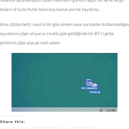
tanesini okumamışsın zaten masmavi işaretli hepsi. Bırak artık git
tedavi ol tuzlu fıstık falan koy bunun yerine hayatına.
Ama çözüm belli; nasıl ki bir gün annen sana sormadan kullanmadığın
eşyalarını çöpe atıyorsa o kutlu gün geldiğinde bir BT’ci gelip
pstlerini çöpe atacak mail adam.
Share this: