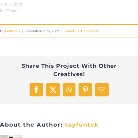
7 Mar 2022
In "Genel"
By
tayfuntek
|
December 25th, 2021
|
Genel
|
0 Comments
Share This Project With Other
Creatives!
Facebook
X
WhatsApp
Pinterest
Email
About the Author:
tayfuntek