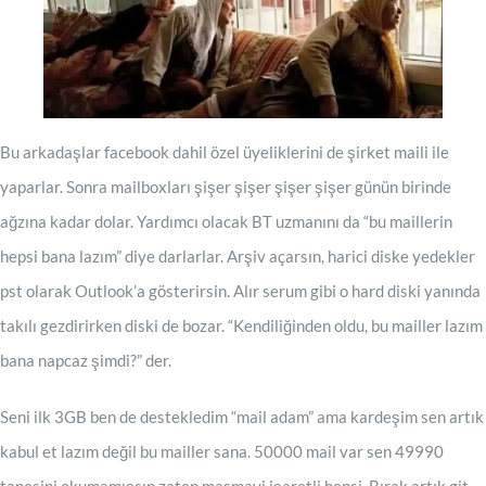
Bu arkadaşlar facebook dahil özel üyeliklerini de şirket maili ile
yaparlar. Sonra mailboxları şişer şişer şişer şişer günün birinde
ağzına kadar dolar. Yardımcı olacak BT uzmanını da “bu maillerin
hepsi bana lazım” diye darlarlar. Arşiv açarsın, harici diske yedekler
pst olarak Outlook’a gösterirsin. Alır serum gibi o hard diski yanında
takılı gezdirirken diski de bozar. “Kendiliğinden oldu, bu mailler lazım
bana napcaz şimdi?” der.
Seni ilk 3GB ben de destekledim “mail adam” ama kardeşim sen artık
kabul et lazım değil bu mailler sana. 50000 mail var sen 49990