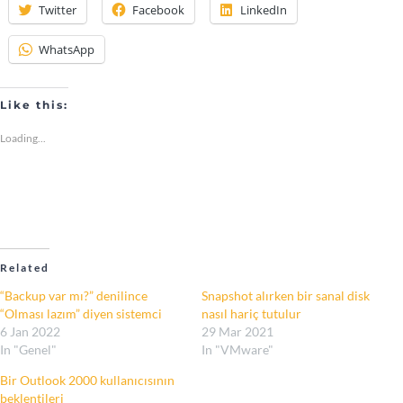
Twitter
Facebook
LinkedIn
WhatsApp
Like this:
Loading...
Related
“Backup var mı?” denilince
Snapshot alırken bir sanal disk
“Olması lazım” diyen sistemci
nasıl hariç tutulur
6 Jan 2022
29 Mar 2021
In "Genel"
In "VMware"
Bir Outlook 2000 kullanıcısının
beklentileri