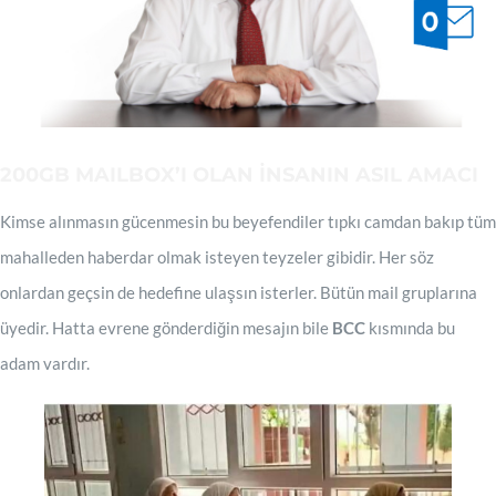
200GB MAILBOX’I OLAN İNSANIN ASIL AMACI
Kimse alınmasın gücenmesin bu beyefendiler tıpkı camdan bakıp tüm
mahalleden haberdar olmak isteyen teyzeler gibidir. Her söz
onlardan geçsin de hedefine ulaşsın isterler. Bütün mail gruplarına
üyedir. Hatta evrene gönderdiğin mesajın bile
BCC
kısmında bu
adam vardır.